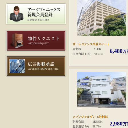
ザ・レジデンス白金スイート
南北線
1LDK
6,480
万
白金台駅 11分
48.77㎡
メゾンジャルダン（北参道）
副都心線
1ROOM
2,980
万
北参道駅 5分
28.78㎡